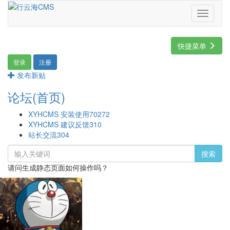
Toggle
navigati
快捷菜单
登录
注册
发布新贴
论坛(首页)
XYHCMS 安装使用
70272
XYHCMS 建议反馈
310
站长交流
304
搜索
请问生成静态页面如何操作吗？