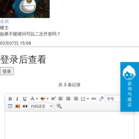
小川
楼主
如果不能请问可以二次开发吗？
03月07日 15:08
回复(3)
点赞
登录后查看
登录
咨
共 3 条记录
询
与
建
字号
议
代码语言