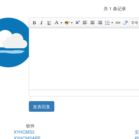
共 1 条记录
字号
发表回复
软件
XYHCMS3
安
XYHCMSAPP
模