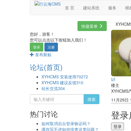
首 页
建站系统
服务
模
XYHC
快捷菜单
您好，游客！
您可以点击以下按钮加入我们！
登录
注册
发布新贴
论坛(首页)
XYHCMS 安装使用
70272
lzf
XYHCMS 建议反馈
310
楼主
站长交流
304
XYHCM
搜索
11月29日 1
热门讨论
登录
如何取消后台登录验证码？
登录
缓存写不进如何排查这类问题？