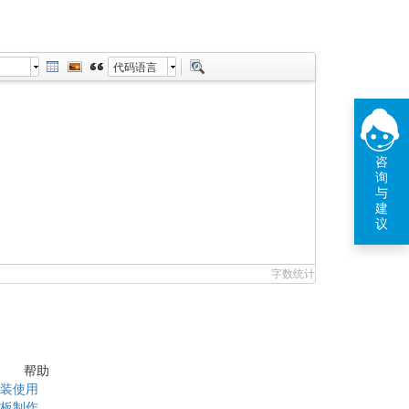
代码语言
咨
询
与
建
议
字数统计
帮助
装使用
板制作