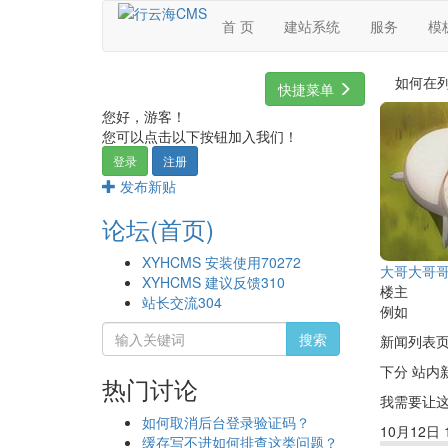
首 页
建站系统
服务
模
如何在
快捷菜单
您好，游客！
您可以点击以下按钮加入我们！
登录
注册
发布新贴
论坛(首页)
XYHCMS 安装使用
70272
大哥大哥
XYHCMS 建议反馈
310
楼主
站长交流
304
例如
搜索
新闻列表
下分 站内
热门讨论
我需要让
如何取消后台登录验证码？
10月12日 1
缓存写不进如何排查这类问题？