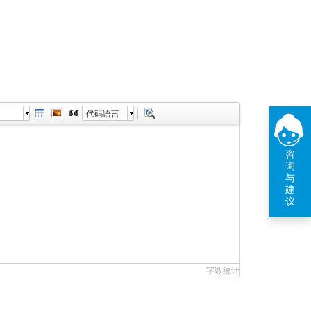
代码语言
咨
询
与
建
议
字数统计