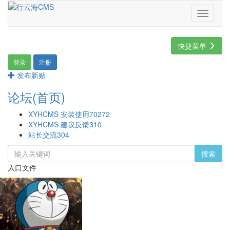
Toggle
navigati
快捷菜单
登录
注册
发布新贴
论坛(首页)
XYHCMS 安装使用
70272
XYHCMS 建议反馈
310
站长交流
304
搜索
入口文件