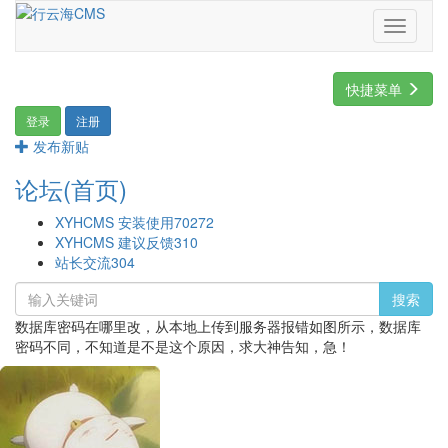
Toggle
navigati
快捷菜单
登录
注册
发布新贴
论坛(首页)
XYHCMS 安装使用
70272
XYHCMS 建议反馈
310
站长交流
304
搜索
数据库密码在哪里改，从本地上传到服务器报错如图所示，数据库
密码不同，不知道是不是这个原因，求大神告知，急！