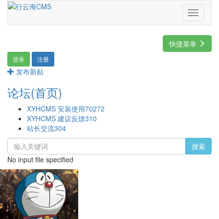
Toggle
navigati
快捷菜单
登录
注册
发布新贴
论坛(首页)
XYHCMS 安装使用
70272
XYHCMS 建议反馈
310
站长交流
304
搜索
No input file specified