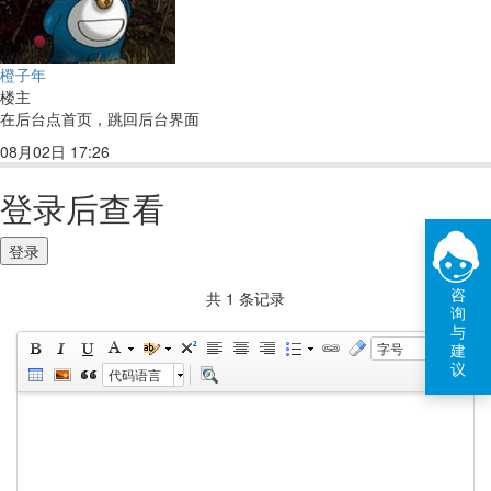
橙子年
楼主
在后台点首页，跳回后台界面
08月02日 17:26
回复(1)
点赞
登录后查看
登录
咨
共 1 条记录
询
与
建
字号
议
代码语言