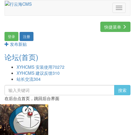
Toggle
navigati
快捷菜单
登录
注册
发布新贴
论坛(首页)
XYHCMS 安装使用
70272
XYHCMS 建议反馈
310
站长交流
304
搜索
在后台点首页，跳回后台界面