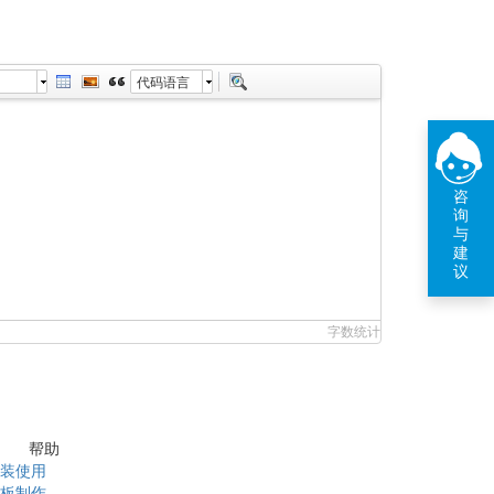
代码语言
咨
询
与
建
议
字数统计
帮助
装使用
板制作