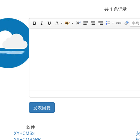
共 1 条记录
字号
发表回复
软件
XYHCMS3
安
XYHCMSAPP
模