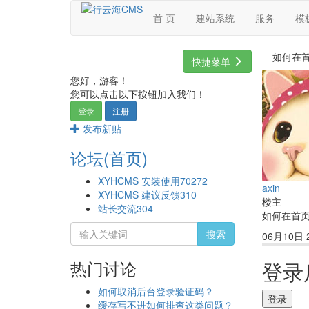
首 页
建站系统
服务
模
如何在
快捷菜单
您好，游客！
您可以点击以下按钮加入我们！
登录
注册
发布新贴
论坛(首页)
XYHCMS 安装使用
70272
axin
XYHCMS 建议反馈
310
楼主
站长交流
304
如何在首
搜索
06月10日 2
热门讨论
登录
如何取消后台登录验证码？
登录
缓存写不进如何排查这类问题？