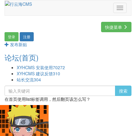
Toggle
navigati
快捷菜单
登录
注册
发布新贴
论坛(首页)
XYHCMS 安装使用
70272
XYHCMS 建议反馈
310
站长交流
304
搜索
在首页使用list标签调用，然后翻页该怎么写？