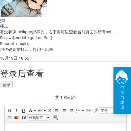
yxt
楼主
有没有像thinkphp那样的，右下角可以查看当前页面的所有sql，
$sql = $model->getLastSql();
$model->_sql();
用代码直接打印，打印不出来
10月19日 16:55
回复(1)
点赞
登录后查看
登录
咨
询
与
共 1 条记录
建
议
字号
代码语言