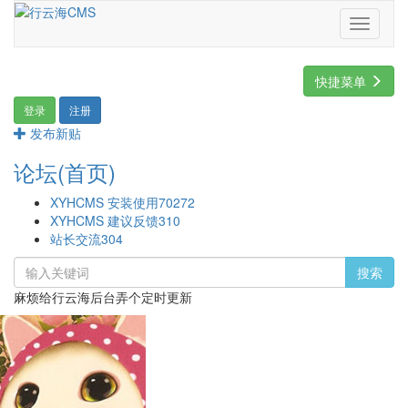
Toggle
navigati
快捷菜单
登录
注册
发布新贴
论坛(首页)
XYHCMS 安装使用
70272
XYHCMS 建议反馈
310
站长交流
304
搜索
麻烦给行云海后台弄个定时更新