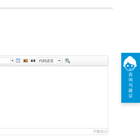
代码语言
咨
询
与
建
议
字数统计