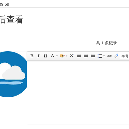
9:59
回复(1)
点赞
后查看
共 1 条记录
字号