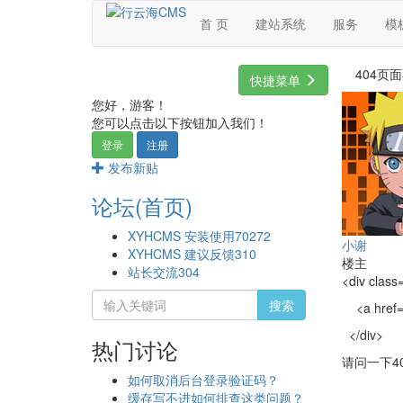
首 页
建站系统
服务
模
404页
快捷菜单
您好，游客！
您可以点击以下按钮加入我们！
登录
注册
发布新贴
论坛(首页)
XYHCMS 安装使用
70272
小谢
XYHCMS 建议反馈
310
楼主
站长交流
304
<div class
搜索
<a href=
</div>
热门讨论
请问一下4
如何取消后台登录验证码？
缓存写不进如何排查这类问题？