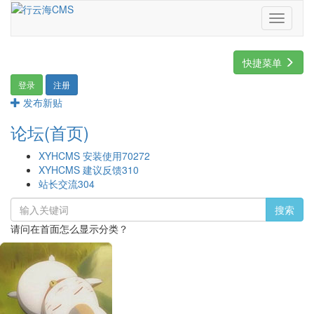
Toggle
navigati
快捷菜单
登录
注册
发布新贴
论坛(首页)
XYHCMS 安装使用
70272
XYHCMS 建议反馈
310
站长交流
304
搜索
请问在首面怎么显示分类？