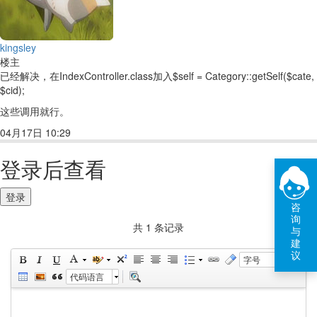
kingsley
楼主
已经解决，在IndexController.class加入$self = Category::getSelf($cate,
$cid);
这些调用就行。
04月17日 10:29
回复(1)
点赞
登录后查看
登录
咨
询
共 1 条记录
与
建
议
字号
代码语言