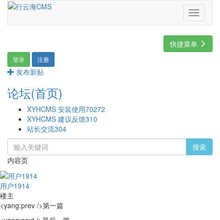
Toggle
navigati
快捷菜单
登录
注册
发布新贴
论坛(首页)
XYHCMS 安装使用
70272
XYHCMS 建议反馈
310
站长交流
304
搜索
内容页
用户1914
楼主
<yang:prev />第一篇