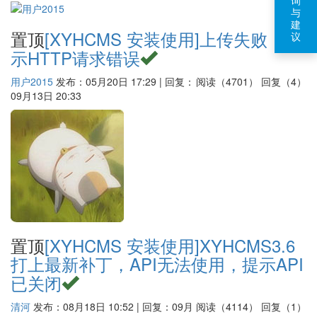
询
与
建
置顶
[XYHCMS 安装使用]
上传失败，提
议
示HTTP请求错误
用户2015
发布：05月20日 17:29 | 回复：
阅读（4701）
回复（4）
09月13日 20:33
置顶
[XYHCMS 安装使用]
XYHCMS3.6
打上最新补丁，API无法使用，提示API
已关闭
清河
发布：08月18日 10:52 | 回复：09月
阅读（4114）
回复（1）