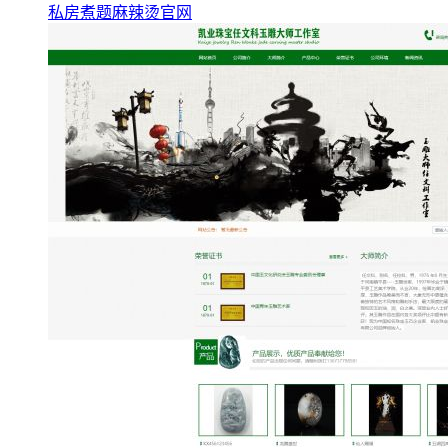
私房煮题麻辣烫官网