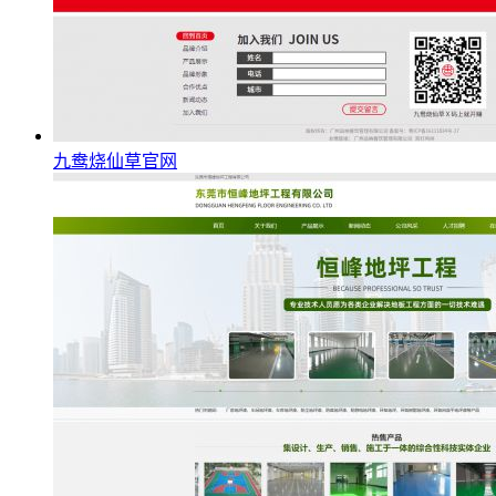
九鸯烧仙草官网