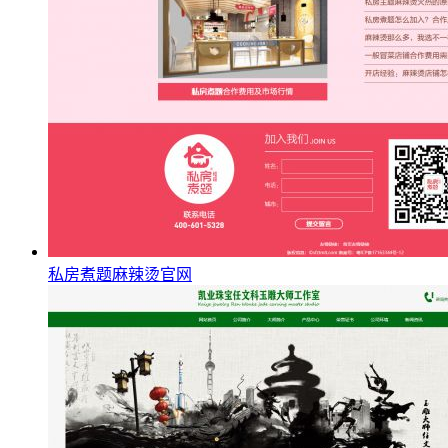
私房煮题麻辣烫官网