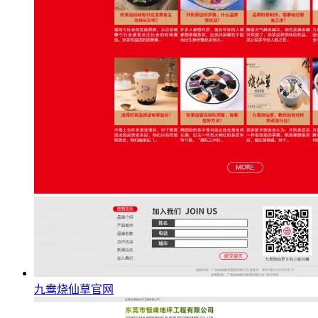
九鸯烧仙草官网