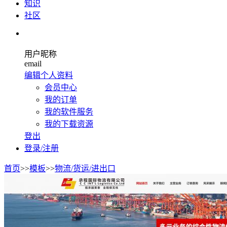
知识
社区
用户昵称
email
编辑个人资料
会员中心
我的订单
我的软件服务
我的下载资源
登出
登录/注册
首页
>>
模板
>>
物流/货运/进出口