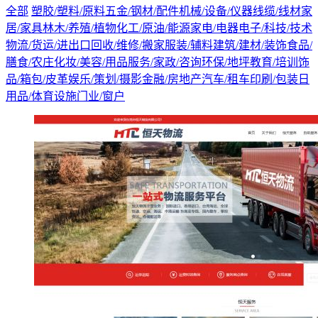
全部
塑胶/塑料/原料
五金/钢材/配件
机械/设备/仪器
线缆/线材
家
居/家具
林木/养殖/植物
化工/原油/能源
家电/电器
电子/科技/技术
物流/货运/进出口
回收/维修/搬家
服装/辅料
建筑/建材/装饰
食品/
膳食/农庄
化妆/美容/用品
服务/家政/咨询
环保/地坪
教育/培训
饰
品/箱包/皮革
娱乐/策划/摄影
金融/房地产
汽车/租车
印刷/包装
日
用品/体育设施
门业/窗户